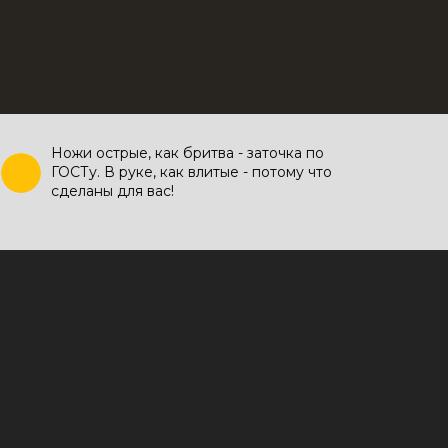
Ножи острые, как бритва - заточка по
ГОСТу. В руке, как влитые - потому что
сделаны для вас!