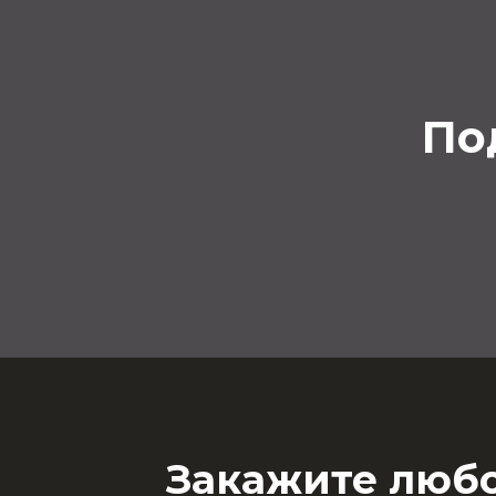
По
Закажите люб