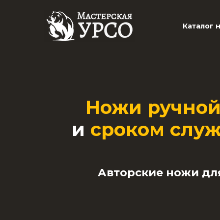
Каталог 
Ножи
ручно
и
с
р
оком служ
Авторские ножи для