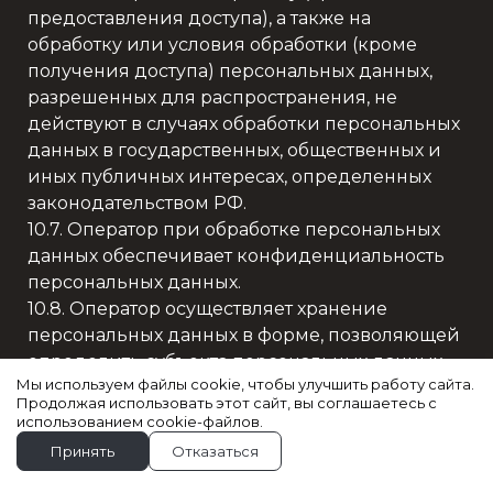
предоставления доступа), а также на
обработку или условия обработки (кроме
получения доступа) персональных данных,
разрешенных для распространения, не
действуют в случаях обработки персональных
данных в государственных, общественных и
иных публичных интересах, определенных
законодательством РФ.
10.7. Оператор при обработке персональных
данных обеспечивает конфиденциальность
персональных данных.
10.8. Оператор осуществляет хранение
персональных данных в форме, позволяющей
определить субъекта персональных данных,
Мы используем файлы cookie, чтобы улучшить работу сайта.
не дольше, чем этого требуют цели обработки
Продолжая использовать этот сайт, вы соглашаетесь с
персональных данных, если срок хранения
использованием cookie-файлов.
персональных данных не установлен
Принять
Отказаться
федеральным законом, договором, стороной